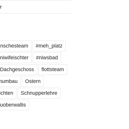
r
inschesteam
#meh_platz
niwifeischter
#niwsbad
Dachgeschoss
flottsteam
numbau
Ostern
ichten
Schnupperlehre
uoberwallis