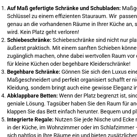
Auf Maß gefertigte Schränke und Schubladen:
Maßge
Schlüssel zu einem effizienten Stauraum. Wir passe
genau an die vorhandenen Räume in Ihrer Küche an, 
wird. Kein Platz geht verloren!
Schiebeschränke:
Schiebeschränke sind nicht nur pl
äußerst praktisch. Mit einem sanften Schieben können
zugänglich machen, ohne dabei wertvollen Raum vor 
für kleine Küchen oder begehbare Kleiderschränke!
Begehbare Schränke:
Gönnen Sie sich den Luxus ein
Maßgeschneidert und perfekt organisiert schafft er nich
Kleidung, sondern bringt auch eine gewisse Eleganz i
Abklappbare Betten:
Wenn der Platz begrenzt ist, si
geniale Lösung. Tagsüber haben Sie den Raum für and
klappen Sie das Bett einfach herunter. Bequem und p
Integrierte Regale:
Nutzen Sie jede Nische und Ecke m
in der Küche, im Wohnzimmer oder im Schlafzimmer 
sich nahtlos in Ihre Räume ein und bieten zusätzlich