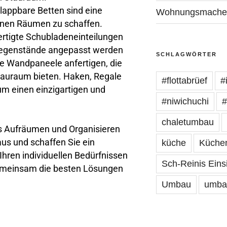
klappbare Betten sind eine
Wohnungsmache
einen Räumen zu schaffen.
rtigte Schubladeneinteilungen
 Gegenstände angepasst werden
SCHLAGWÖRTER
lle Wandpaneele anfertigen, die
Stauraum bieten. Haken, Regale
#flottabrüef
#
um einen einzigartigen und
#niwichuchi
#
chaletumbau
s Aufräumen und Organisieren
aus und schaffen Sie ein
küche
Küche
Ihren individuellen Bedürfnissen
Sch-Reinis Eins
gemeinsam die besten Lösungen
Umbau
umba