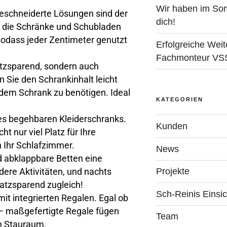
Wir haben im Som
schneiderte Lösungen sind der
dich!
n die Schränke und Schubladen
sodass jeder Zentimeter genutzt
Erfolgreiche Weit
Fachmonteur V
atzsparend, sondern auch
 Sie den Schrankinhalt leicht
dem Schrank zu benötigen. Ideal
KATEGORIEN
es begehbaren Kleiderschranks.
Kunden
t nur viel Platz für Ihre
n Ihr Schlafzimmer.
News
nd abklappbare Betten eine
Projekte
ere Aktivitäten, und nachts
latzsparend zugleich!
Sch-Reinis Einsi
it integrierten Regalen. Egal ob
– maßgefertigte Regale fügen
Team
en Stauraum.