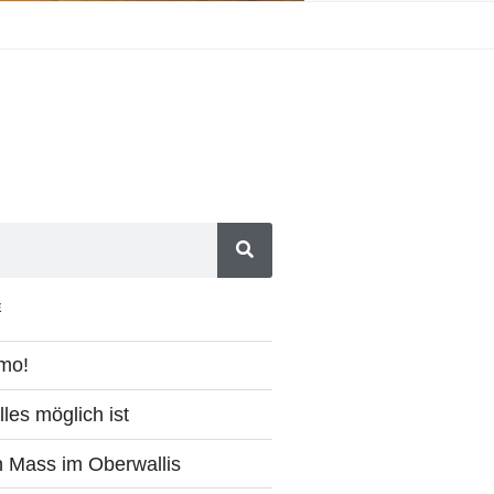
E
imo!
les möglich ist
ch Mass im Oberwallis