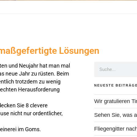
 maßgefertigte Lösungen
hten und Neujahr hat man mal
das neue Jahr zu rüsten. Beim
tlich trotzdem zu wenig
NEUESTE BEITRÄG
r echten Herausforderung
Wir gratulieren T
decken Sie 8 clevere
se nicht nur ordentlicher,
Sehen Sie, was al
Fliegengitter na
reinerei im Goms.