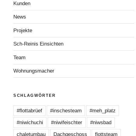
Kunden
News
Projekte
Sch-Reinis Einsichten
Team
Wohnungsmacher
SCHLAGWÖRTER
#flottabrüef
#inschesteam
#meh_platz
#niwichuchi
#niwifeischter
#niwsbad
chaletumbau
Dachgeschoss
flottsteam