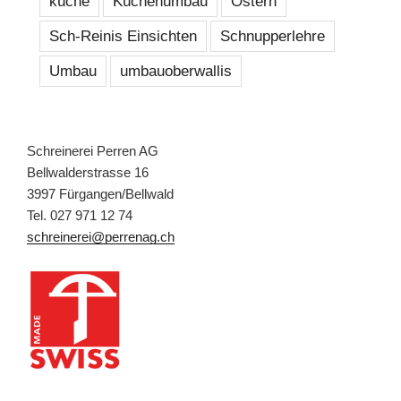
küche
Küchenumbau
Ostern
Sch-Reinis Einsichten
Schnupperlehre
Umbau
umbauoberwallis
Schreinerei Perren AG
Bellwalderstrasse 16
3997 Fürgangen/Bellwald
Tel. 027 971 12 74
schreinerei@perrenag.ch