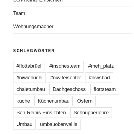
Team
Wohnungsmacher
SCHLAGWÖRTER
#flottabrüef
#inschesteam
#meh_platz
#niwichuchi
#niwifeischter
#niwsbad
chaletumbau
Dachgeschoss
flottsteam
küche
Küchenumbau
Ostern
Sch-Reinis Einsichten
Schnupperlehre
Umbau
umbauoberwallis