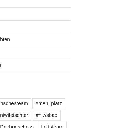
chten
r
inschesteam
#meh_platz
niwifeischter
#niwsbad
Dachgeschoss
flottsteam