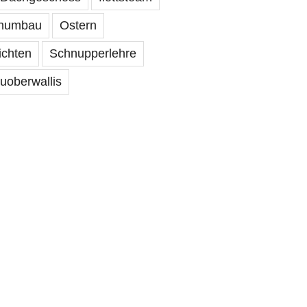
numbau
Ostern
ichten
Schnupperlehre
uoberwallis