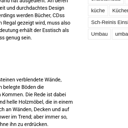
wand hat ausgedient. An deren
gkeit und durchdachtes Design
küche
Küche
lerdings werden Bücher, CDss
Sch-Reinis Eins
m Regal gezeigt wird, muss also
eutung erhält der Esstisch als
Umbau
umba
oss genug sein.
tsteinen verblendete Wände,
n belegte Böden die
m Kommen. Die Rede ist dabei
d helle Holzmöbel, die in einem
ch an Wänden, Decken und auf
hwer im Trend; aber immer so,
ohne ihn zu erdrücken.