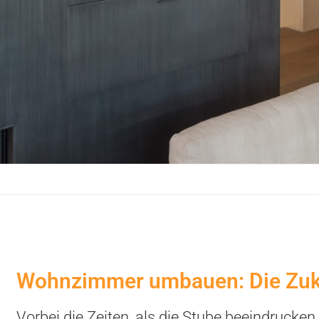
Wohnzimmer umbauen: Die Zuku
Vorbei die Zeiten, als die Stube beeindrucken