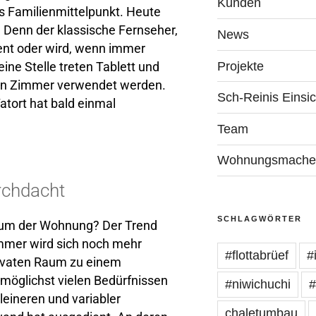
Kunden
s Familienmittelpunkt. Heute
Denn der klassische Fernseher,
News
ient oder wird, wenn immer
Projekte
eine Stelle treten Tablett und
enen Zimmer verwendet werden.
Sch-Reinis Einsi
tort hat bald einmal
Team
Wohnungsmache
rchdacht
SCHLAGWÖRTER
aum der Wohnung? Der Trend
mer wird sich noch mehr
#flottabrüef
#
ivaten Raum zu einem
r möglichst vielen Bedürfnissen
#niwichuchi
#
eineren und variabler
chaletumbau