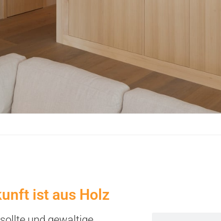
nft ist aus Holz
 sollte und gewaltige