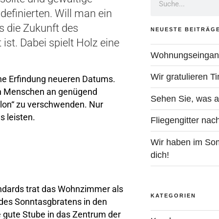
efinierten. Will man ein
 die Zukunft des
NEUESTE BEITRÄG
ist. Dabei spielt Holz eine
Wohnungseingang
Wir gratulieren T
ne Erfindung neueren Datums.
ten Menschen an genügend
Sehen Sie, was al
alon“ zu verschwenden. Nur
s leisten.
Fliegengitter na
Wir haben im Som
dich!
dards trat das Wohnzimmer als
KATEGORIEN
 des Sonntasgbratens in den
e gute Stube in das Zentrum der