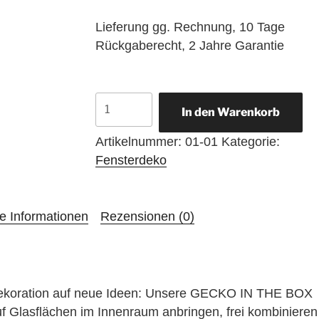
Lieferung gg. Rechnung, 10 Tage
Rückgaberecht, 2 Jahre Garantie
GECKO
In den Warenkorb
IN
THE
Artikelnummer:
01-01
Kategorie:
BOX
Fensterdeko
-
SONORA
Menge
he Informationen
Rezensionen (0)
rdekoration auf neue Ideen: Unsere GECKO IN THE BOX
auf Glasflächen im Innenraum anbringen, frei kombinieren