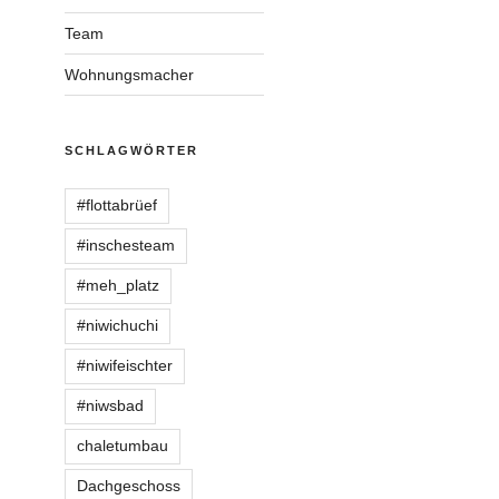
Team
Wohnungsmacher
SCHLAGWÖRTER
#flottabrüef
#inschesteam
#meh_platz
#niwichuchi
#niwifeischter
#niwsbad
chaletumbau
Dachgeschoss