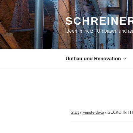
Zum
Inhalt
springen
SCHREINER
Ideen in Holz : Umbauen und re
Umbau und Renovation
Start
/
Fensterdeko
/ GECKO IN T