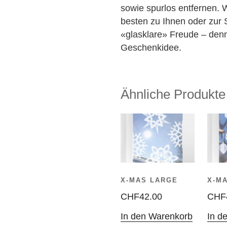
sowie spurlos entfernen. 
besten zu Ihnen oder zur
«glasklare» Freude – denn
Geschenkidee.
Ähnliche Produkte
X-MAS LARGE
X-M
CHF
42.00
CHF
In den Warenkorb
In d