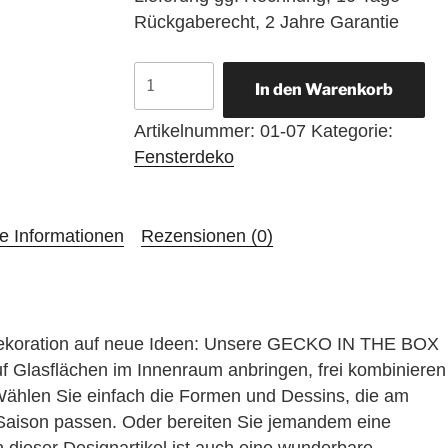
Rückgaberecht, 2 Jahre Garantie
X-
In den Warenkorb
MAS
VARIA
Artikelnummer:
01-07
Kategorie:
Menge
Fensterdeko
he Informationen
Rezensionen (0)
rdekoration auf neue Ideen: Unsere GECKO IN THE BOX
auf Glasflächen im Innenraum anbringen, frei kombinieren
Wählen Sie einfach die Formen und Dessins, die am
 Saison passen. Oder bereiten Sie jemandem eine
 dieser Designartikel ist auch eine wunderbare