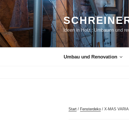
Zum
Inhalt
springen
SCHREINER
Ideen in Holz : Umbauen und re
Umbau und Renovation
Start
/
Fensterdeko
/ X-MAS VARIA