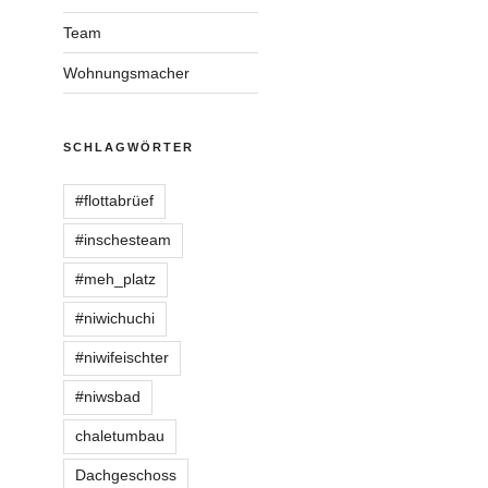
Team
Wohnungsmacher
SCHLAGWÖRTER
#flottabrüef
#inschesteam
#meh_platz
#niwichuchi
#niwifeischter
#niwsbad
chaletumbau
Dachgeschoss